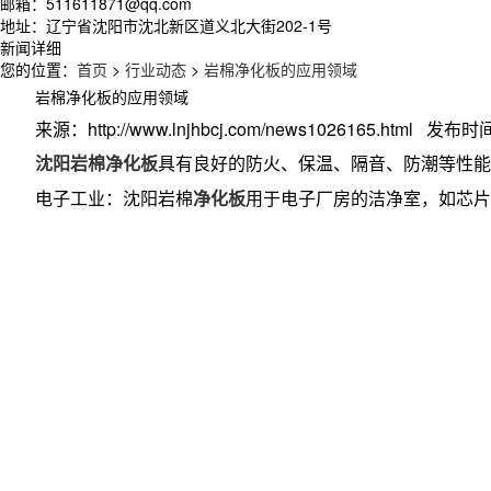
邮箱：511611871@qq.com
地址：辽宁省沈阳市沈北新区道义北大街202-1号
新闻详细
您的位置：
首页
>
行业动态
>
岩棉净化板的应用领域
岩棉净化板的应用领域
来源：http://www.lnjhbcj.com/news1026165.html 发布时间
沈阳岩棉净化板
具有良好的防火、保温、隔音、防潮等性能
电子工业：沈阳岩棉
净化板
用于电子厂房的洁净室，如芯片