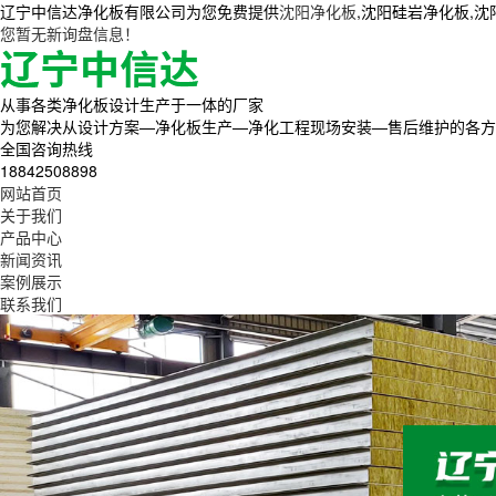
辽宁中信达净化板有限公司为您免费提供
沈阳净化板
,沈阳硅岩净化板,
您暂无新询盘信息！
从事各类净化板设计生产于一体的厂家
为您解决从设计方案—净化板生产—净化工程现场安装—售后维护的各方
全国咨询热线
18842508898
网站首页
关于我们
产品中心
新闻资讯
案例展示
联系我们