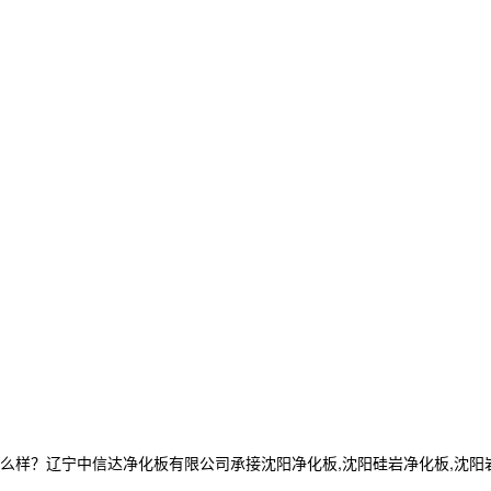
？辽宁中信达净化板有限公司承接沈阳净化板,沈阳硅岩净化板,沈阳岩棉净化