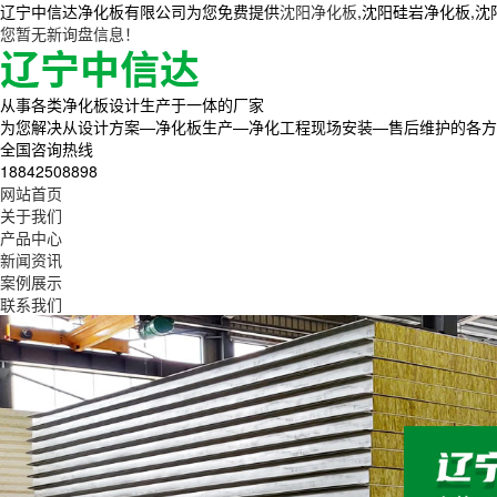
辽宁中信达净化板有限公司为您免费提供
沈阳净化板
,沈阳硅岩净化板,
您暂无新询盘信息！
从事各类净化板设计生产于一体的厂家
为您解决从设计方案—净化板生产—净化工程现场安装—售后维护的各方
全国咨询热线
18842508898
网站首页
关于我们
产品中心
新闻资讯
案例展示
联系我们