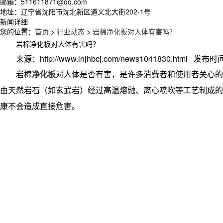
邮箱：511611871@qq.com
地址：辽宁省沈阳市沈北新区道义北大街202-1号
新闻详细
您的位置：
首页
>
行业动态
>
岩棉净化板对人体有害吗？
岩棉净化板对人体有害吗？
来源：http://www.lnjhbcj.com/news1041830.html 发布时间
岩棉
净化板
对人体是否有害，是许多消费者和使用者关心的
由天然岩石（如玄武岩）经过高温熔融、离心喷吹等工艺制成的
康不会造成直接危害。