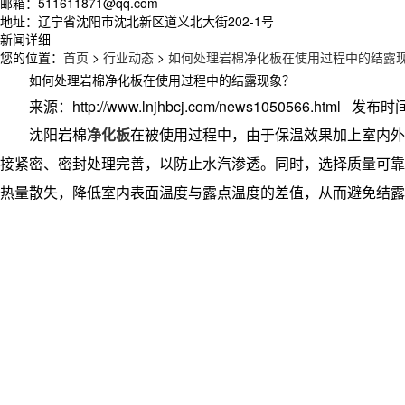
邮箱：511611871@qq.com
地址：辽宁省沈阳市沈北新区道义北大街202-1号
新闻详细
您的位置：
首页
>
行业动态
>
如何处理岩棉净化板在使用过程中的结露
如何处理岩棉净化板在使用过程中的结露现象？
来源：http://www.lnjhbcj.com/news1050566.html 发布时间
沈阳
岩棉
净化板
在被使用过程中，由于保温效果加上室内外
接紧密、密封处理完善，以防止水汽渗透。同时，选择质量可靠
热量散失，降低室内表面温度与露点温度的差值，从而避免结露