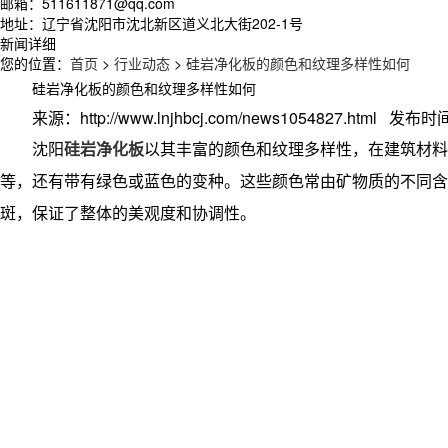
邮箱：511611871@qq.com
地址：辽宁省沈阳市沈北新区道义北大街202-1号
新闻详细
您的位置：
首页
>
行业动态
>
硅岩净化板的颜色和纹理多样性如何
硅岩净化板的颜色和纹理多样性如何
来源：http://www.lnjhbcj.com/news1054827.html 发布时间
沈阳
硅岩净化板
以其丰富的颜色和纹理多样性，在建筑材料
等，还有带有绿色或蓝色的变种。这些颜色常由矿物质的不同含
斑，保证了整体的美观度和协调性。