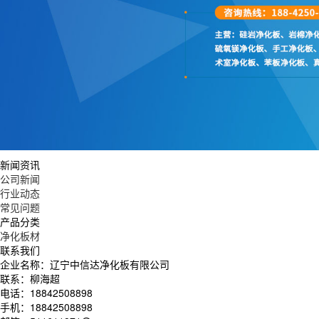
新闻资讯
公司新闻
行业动态
常见问题
产品分类
净化板材
联系我们
企业名称：辽宁中信达净化板有限公司
联系：柳海超
电话：18842508898
手机：18842508898