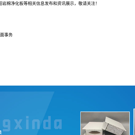
沈阳岩棉净化板等相关信息发布和资讯展示，敬请关注！
面事务