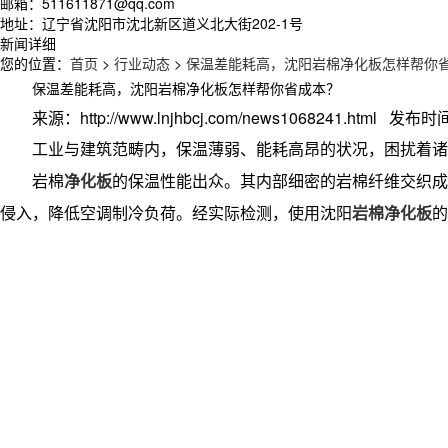
邮箱：511611871@qq.com
地址：辽宁省沈阳市沈北新区道义北大街202-1号
新闻详细
您的位置：
首页
>
行业动态
>
保温差能耗高，沈阳岩棉净化板怎样帮你
保温差能耗高，沈阳岩棉净化板怎样帮你省成本？
来源：http://www.lnjhbcj.com/news1068241.html 发布时间
工业与建筑范畴内，保温薄弱、能耗高昂的状况，困扰着诸
岩棉
净化板
的保温性能出众。其内部细密的岩棉纤维交织成
侵入，降低空调制冷负荷。经实际检测，使用沈阳
岩棉净化板
的