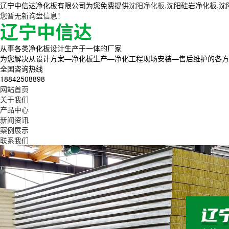
辽宁中信达净化板有限公司为您免费提供
沈阳净化板
,沈阳硅岩净化板,
您暂无新询盘信息！
从事各类净化板设计生产于一体的厂家
为您解决从设计方案—净化板生产—净化工程现场安装—售后维护的各方
全国咨询热线
18842508898
网站首页
关于我们
产品中心
新闻资讯
案例展示
联系我们