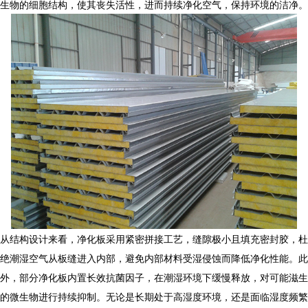
生物的细胞结构，使其丧失活性，进而持续净化空气，保持环境的洁净。
从结构设计来看，
净化板
采用紧密拼接工艺，缝隙极小且填充密封胶，杜
绝潮湿空气从板缝进入内部，避免内部材料受湿侵蚀而降低净化性能。此
外，部分
净化板
内置长效抗菌因子，在潮湿环境下缓慢释放，对可能滋生
的微生物进行持续抑制。无论是长期处于高湿度环境，还是面临湿度频繁