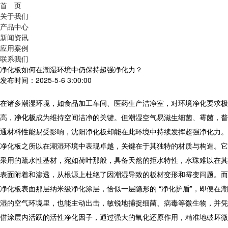
首 页
关于我们
产品中心
新闻资讯
应用案例
联系我们
净化板如何在潮湿环境中仍保持超强净化力？
发布时间：2025-5-6 3:00:00
在诸多潮湿环境，如食品加工车间、医药生产洁净室，对环境净化要求极
高，
净化板
成为维持空间洁净的关键。但潮湿空气易滋生细菌、霉菌，普
通材料性能易受影响，
沈阳
净化板
却能在此环境中持续发挥超强净化力。
净化板
之所以在潮湿环境中表现卓越，关键在于其独特的材质与构造。它
采用的疏水性基材，宛如荷叶那般，具备天然的拒水特性，水珠难以在其
表面附着和渗透，从根源上杜绝了因潮湿导致的板材变形和霉变问题。而
净化板
表面那层纳米级净化涂层，恰似一层隐形的 “净化护盾”，即便在潮
湿的空气环境里，也能主动出击，敏锐地捕捉细菌、病毒等微生物，并凭
借涂层内活跃的活性净化因子，通过强大的氧化还原作用，精准地破坏微