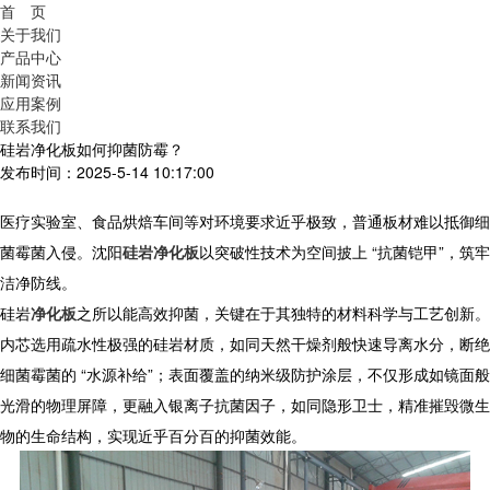
首 页
关于我们
产品中心
新闻资讯
应用案例
联系我们
硅岩净化板如何抑菌防霉？
发布时间：2025-5-14 10:17:00
医疗实验室、食品烘焙车间等对环境要求近乎极致，普通板材难以抵御细
菌霉菌入侵。
沈阳
硅岩净化板
以突破性技术为空间披上 “抗菌铠甲”，筑牢
洁净防线。
硅岩
净化板
之所以能高效抑菌，关键在于其独特的材料科学与工艺创新。
内芯选用疏水性极强的硅岩材质，如同天然干燥剂般快速导离水分，断绝
细菌霉菌的 “水源补给”；表面覆盖的纳米级防护涂层，不仅形成如镜面般
光滑的物理屏障，更融入银离子抗菌因子，如同隐形卫士，精准摧毁微生
物的生命结构，实现近乎百分百的抑菌效能。