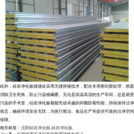
此外，
硅岩净化板
接缝处采用无缝拼接技术，配合专用密封胶处理，彻底
消除卫生死角，防止污染物藏匿。无论是高温高湿的生产车间，还是易受
污染的手术室，
硅岩净化板
都能凭借卓越的抑菌防霉性能，持续保持洁净
状态，确保环境安全无忧，为医疗救治、食品生产等提供可靠的洁净空间
保障。
相关标签：
沈阳硅岩净化板
,
硅岩净化板
,
上一条：
长期使用下净化板的耐腐蚀性如何？