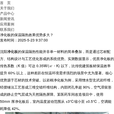
首 页
关于我们
产品中心
新闻资讯
应用案例
联系我们
净化板的保温隔热效果优势多大？
发布时间：2025-5-23 9:37:00
沈阳
净化板
的保温隔热性能并非单一材料的简单叠加，而是通过芯材配
方、结构设计与工艺优化形成的系统优势。实测数据显示，优质
净化板
的
传热系数（K 值）可达 0.35W/(㎡・K) 以下，比传统建筑板材保温效率
提升 60% 以上，这种差距在恒温环境需求强烈的场景中尤为显著。核心
优势源于芯材的技术突破。以岩棉
净化板
为例，采用憎水型玄武岩纤维，
经摆锤法工艺形成三维交错纤维结构，内部闭孔率超 90%，空气滞留形
成的静止空气层成为天然隔热屏障。某医药车间改造项目中，使用
50mm 厚
净化板
后，室内温度波动范围从 ±3℃缩小至 ±0.5℃，空调能
耗降低 42%。