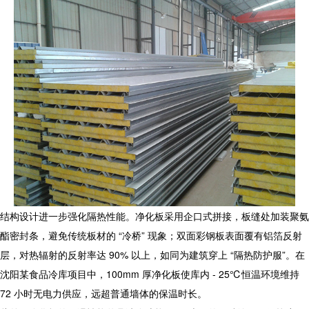
结构设计进一步强化隔热性能。
净化板
采用企口式拼接，板缝处加装聚氨
酯密封条，避免传统板材的 “冷桥” 现象；双面彩钢板表面覆有铝箔反射
层，对热辐射的反射率达 90% 以上，如同为建筑穿上 “隔热防护服”。在
沈阳某食品冷库项目中，100mm 厚
净化板
使库内 - 25℃恒温环境维持
72 小时无电力供应，远超普通墙体的保温时长。​