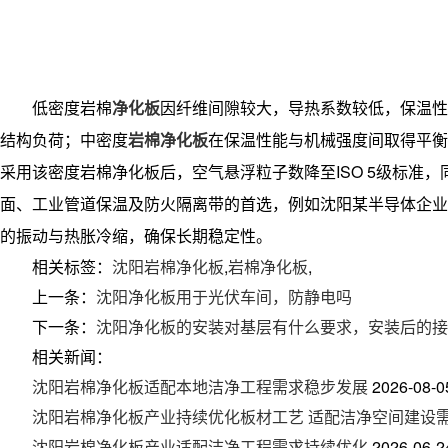
低密度岩棉
净化板
因纤维间隙较大，导热系数较低，保温性
结构负荷；中密度
岩棉净化板
在保温性能与机械强度间取得平衡
采用该密度
岩棉净化板
后，空气悬浮粒子数降至ISO 5级标
面、工业管道保温及防火隔离带的首选，例如沈阳某半导体企业的芯
的振动与热胀冷缩，确保长期稳定性。
相关标签：
沈阳岩棉净化板
,
岩棉净化板
,
上一条：
沈阳净化板用于光伏车间，防静电吗
下一条：
沈阳净化板的安装对基层有什么要求，安装后的接
相关新闻：
沈阳岩棉净化板适配本地洁净工程需求稳步发展
2026-08-0
沈阳岩棉净化板产业持续优化板材工艺 适配洁净空间建设
沈阳岩棉净化板产业适配洁净工程需求持续优化
2026-06-2