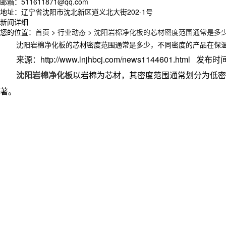
邮箱：511611871@qq.com
地址：辽宁省沈阳市沈北新区道义北大街202-1号
新闻详细
您的位置：
首页
>
行业动态
>
沈阳岩棉净化板的芯材密度范围通常是多
沈阳岩棉净化板的芯材密度范围通常是多少，不同密度的产品在保
来源：http://www.lnjhbcj.com/news1144601.html 发布时间
沈阳岩棉净化板
以岩棉为芯材，其密度范围通常划分为低密度（60
著。