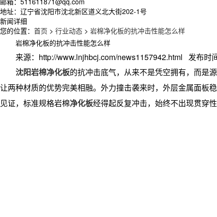
邮箱：511611871@qq.com
地址：辽宁省沈阳市沈北新区道义北大街202-1号
新闻详细
您的位置：
首页
>
行业动态
>
岩棉净化板的抗冲击性能怎么样
岩棉净化板的抗冲击性能怎么样
来源：http://www.lnjhbcj.com/news1157942.html 发布时间
沈阳岩棉净化板
的抗冲击底气，从来不是凭空拥有，而是源
让两种材质的优势完美相融。外力撞击袭来时，外层金属面板稳
见证，标准规格岩棉
净化板
经得起反复冲击，始终不出现贯穿性