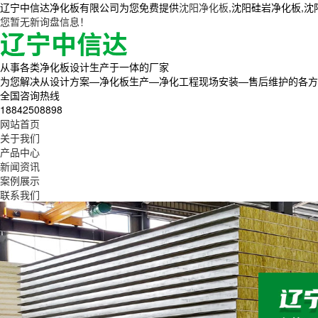
辽宁中信达净化板有限公司为您免费提供
沈阳净化板
,沈阳硅岩净化板,
您暂无新询盘信息！
从事各类净化板设计生产于一体的厂家
为您解决从设计方案—净化板生产—净化工程现场安装—售后维护的各方
全国咨询热线
18842508898
网站首页
关于我们
产品中心
新闻资讯
案例展示
联系我们