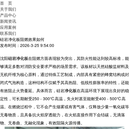
首 页
关于我们
产品中心
新闻资讯
应用案例
联系我们
硅岩净化板阻燃效果如何
发布时间：2026-3-25 9:54:00
沈阳
硅岩净化板
在阻燃方面表现较为突出，其防火性能达到较高标准，能
够满足多数对消防安全要求严格的场景需求。该板材以天然硅酸盐材料及
无机纤维为核心原料，通过特殊工艺制成，内部具有紧密的蜂窝结构或封
闭式气泡构造，这种结构不仅赋予其高热阻、低线性膨胀率的特性，还能
有效阻止火势蔓延。具体而言，
硅岩
净化板
在高温环境下展现出良好的稳
定性，可长期耐受250 - 300℃高温，失火时甚至能耐受400 - 500℃高
温。在燃烧过程中，它不会产生烟雾或有害气体，仅释放少量一氧化碳等
无毒物质，且具备抗火焰穿透能力，在火焰直接作用下会结碳，无滴落
物、无卷曲、无融化现象，有效阻隔火源传播。