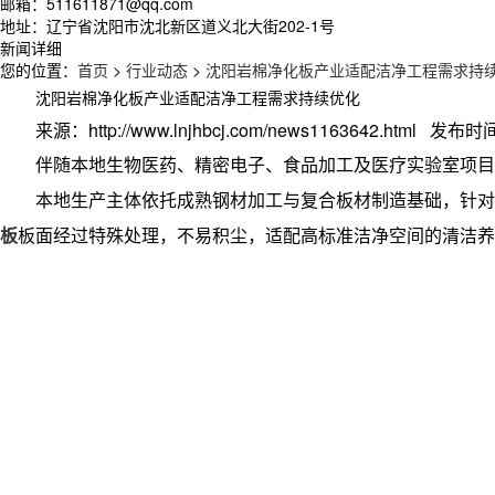
邮箱：511611871@qq.com
地址：辽宁省沈阳市沈北新区道义北大街202-1号
新闻详细
您的位置：
首页
>
行业动态
>
沈阳岩棉净化板产业适配洁净工程需求持
沈阳岩棉净化板产业适配洁净工程需求持续优化
来源：http://www.lnjhbcj.com/news1163642.html 发布时间
伴随本地生物医药、精密电子、食品加工及医疗实验室项目
本地生产主体依托成熟钢材加工与复合板材制造基础，针对
板
板面经过特殊处理，不易积尘，适配高标准洁净空间的清洁养