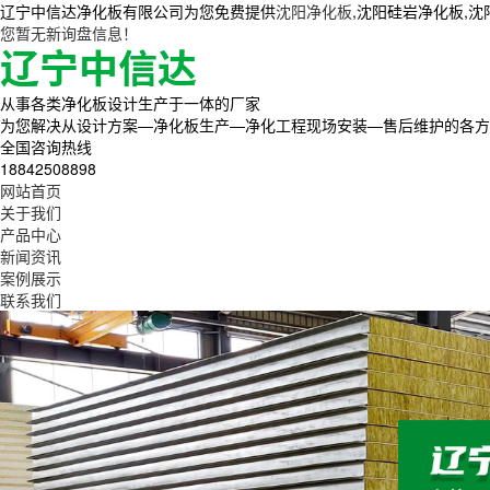
辽宁中信达净化板有限公司为您免费提供
沈阳净化板
,沈阳硅岩净化板,
您暂无新询盘信息！
从事各类净化板设计生产于一体的厂家
为您解决从设计方案—净化板生产—净化工程现场安装—售后维护的各方
全国咨询热线
18842508898
网站首页
关于我们
产品中心
新闻资讯
案例展示
联系我们