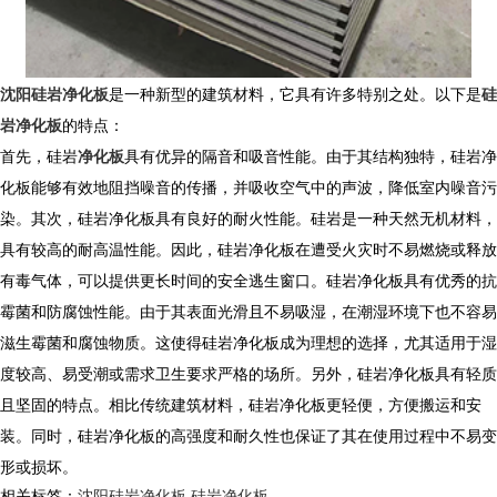
沈阳硅岩净化板
是一种新型的建筑材料，它具有许多特别之处。以下是
硅
岩净化板
的特点：
首先，硅岩
净化板
具有优异的隔音和吸音性能。由于其结构独特，硅岩净
化板能够有效地阻挡噪音的传播，并吸收空气中的声波，降低室内噪音污
染。其次，硅岩净化板具有良好的耐火性能。硅岩是一种天然无机材料，
具有较高的耐高温性能。因此，硅岩净化板在遭受火灾时不易燃烧或释放
有毒气体，可以提供更长时间的安全逃生窗口。硅岩净化板具有优秀的抗
霉菌和防腐蚀性能。由于其表面光滑且不易吸湿，在潮湿环境下也不容易
滋生霉菌和腐蚀物质。这使得硅岩净化板成为理想的选择，尤其适用于湿
度较高、易受潮或需求卫生要求严格的场所。另外，硅岩净化板具有轻质
且坚固的特点。相比传统建筑材料，硅岩净化板更轻便，方便搬运和安
装。同时，硅岩净化板的高强度和耐久性也保证了其在使用过程中不易变
形或损坏。
相关标签：
沈阳硅岩净化板
,
硅岩净化板
,