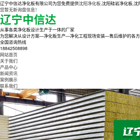
辽宁中信达净化板有限公司为您免费提供
沈阳净化板
,沈阳硅岩净化板,
您暂无新询盘信息！
从事各类净化板设计生产于一体的厂家
为您解决从设计方案—净化板生产—净化工程现场安装—售后维护的各方
全国咨询热线
18842508898
网站首页
关于我们
产品中心
新闻资讯
案例展示
联系我们