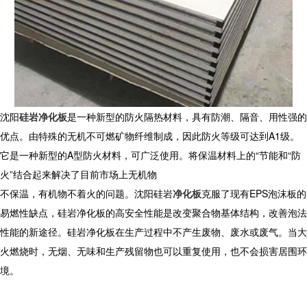
沈阳
硅岩净化板
是一种新型的防火隔热材料，具有防潮、隔音、用性强的
优点。由特殊的无机不可燃矿物纤维制成，因此防火等级可达到
A1
级。
它是一种新型的
A
型防火材料，可广泛使用。将保温材料上的
“
节能和
“
防
火
”
结合起来解决了目前市场上无机物
不保温，有机物不着火的问题。沈阳硅岩
净化板
克服了现有
EPS
泡沫板的
易燃性缺点，硅岩净化板的高安全性能是改变聚合物基体结构，改善泡法
性能的新途径。硅岩净化板在生产过程中不产生废物、废水或废气。当大
火燃烧时，无烟、无味和生产残留物也可以重复使用，也不会损害居围环
境。