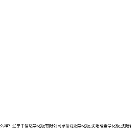
？辽宁中信达净化板有限公司承接沈阳净化板,沈阳硅岩净化板,沈阳岩棉净化