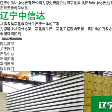
辽宁中信达净化板有限公司为您免费提供
沈阳净化板
,沈阳硅岩净化板,
您暂无新询盘信息！
从事各类净化板设计生产于一体的厂家
为您解决从设计方案—净化板生产—净化工程现场安装—售后维护的各方
全国咨询热线
18842508898
网站首页
关于我们
产品中心
新闻资讯
案例展示
联系我们