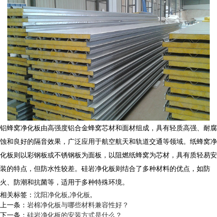
铝蜂窝净化板由高强度铝合金蜂窝芯材和面材组成，具有轻质高强、耐腐
蚀和良好的隔音效果，广泛应用于航空航天和轨道交通等领域。纸蜂窝净
化板则以彩钢板或不锈钢板为面板，以阻燃纸蜂窝为芯材，具有质轻易安
装的特点，但防水性较差。硅岩净化板则结合了多种材料的优点，如防
火、防潮和抗菌等，适用于多种特殊环境。
相关标签：
沈阳净化板
,
净化板
,
上一条：
岩棉净化板与哪些材料兼容性好？
下一条：
硅岩净化板的安装方式是什么？