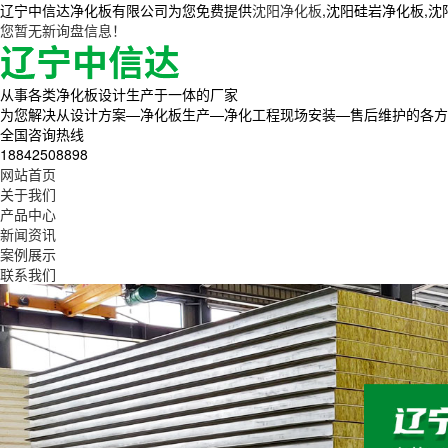
辽宁中信达净化板有限公司为您免费提供
沈阳净化板
,沈阳硅岩净化板,
您暂无新询盘信息！
从事各类净化板设计生产于一体的厂家
为您解决从设计方案—净化板生产—净化工程现场安装—售后维护的各方
全国咨询热线
18842508898
网站首页
关于我们
产品中心
新闻资讯
案例展示
联系我们