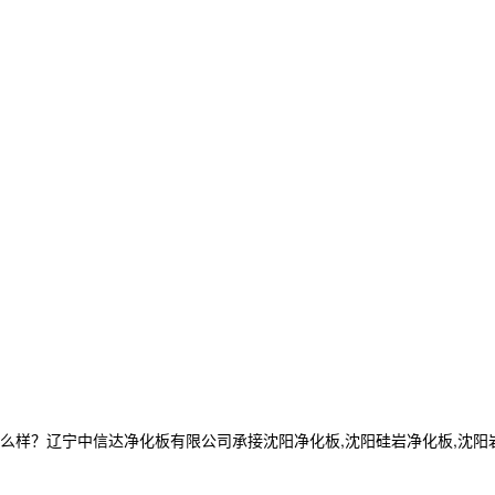
？辽宁中信达净化板有限公司承接沈阳净化板,沈阳硅岩净化板,沈阳岩棉净化