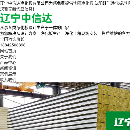
辽宁中信达净化板有限公司为您免费提供
沈阳净化板
,沈阳硅岩净化板,
您暂无新询盘信息！
从事各类净化板设计生产于一体的厂家
为您解决从设计方案—净化板生产—净化工程现场安装—售后维护的各方
全国咨询热线
18842508898
网站首页
关于我们
产品中心
新闻资讯
案例展示
联系我们