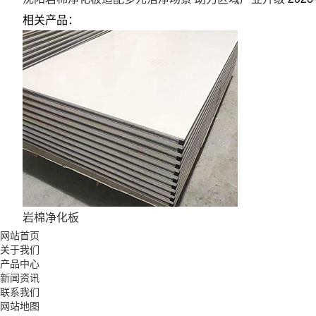
相关产品：
岩棉净化板
网站首页
关于我们
产品中心
新闻资讯
联系我们
网站地图