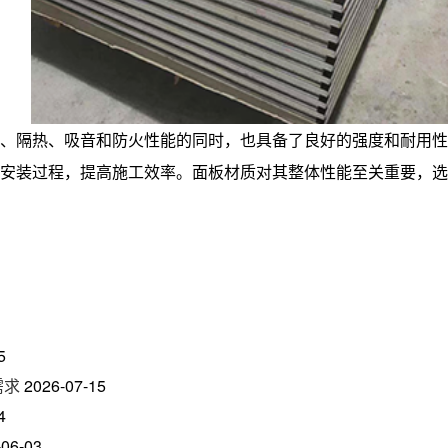
、隔热、吸音和防火性能的同时，也具备了良好的强度和耐用性
化安装过程，提高施工效率。面板材质对其整体性能至关重要，
5
需求
2026-07-15
4
-06-03