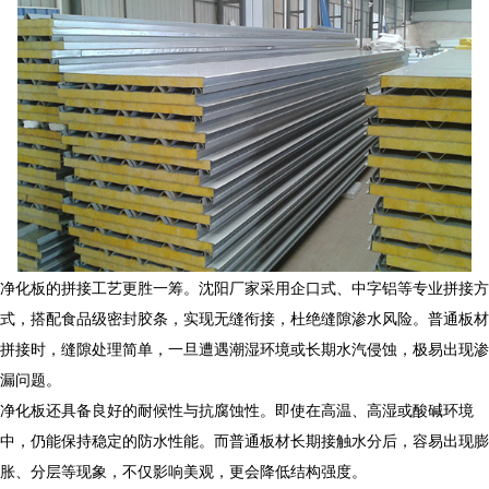
净化板
的拼接工艺更胜一筹。沈阳厂家采用企口式、中字铝等专业拼接方
式，搭配食品级密封胶条，实现无缝衔接，杜绝缝隙渗水风险。普通板材
拼接时，缝隙处理简单，一旦遭遇潮湿环境或长期水汽侵蚀，极易出现渗
漏问题。
净化板
还具备良好的耐候性与抗腐蚀性。即使在高温、高湿或酸碱环境
中，仍能保持稳定的防水性能。而普通板材长期接触水分后，容易出现膨
胀、分层等现象，不仅影响美观，更会降低结构强度。