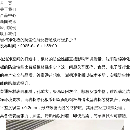
首 页
关于我们
产品中心
新闻资讯
应用案例
联系我们
岩棉净化板的防尘性能比普通板材强多少？
发布时间：2025-6-16 11:58:00
在洁净空间的打造中，板材的防尘性能直接影响环境质量。
沈阳
岩棉
净化
板
的防尘性能比普通板材强多少？这一问题关乎医疗、食品、电子等行业
的生产安全与品质。答案远超想象，
岩棉净化板
以技术革新，实现防尘性
能的跨越式提升。
普通板材表面粗糙，孔隙大，极易吸附灰尘、颗粒及微生物，难以满足洁
净环境要求。而
岩棉净化板
采用双面彩钢板与憎水型岩棉芯材复合，表面
平整度误差＜0.2mm，形成致密无缝的防护层。其涂层经过特殊处理，
具备低表面张力，灰尘、污垢难以附着，即便沾染，简单擦拭即可清洁。