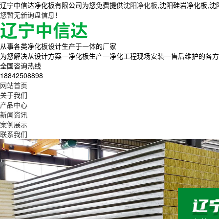
辽宁中信达净化板有限公司为您免费提供
沈阳净化板
,沈阳硅岩净化板,
您暂无新询盘信息！
从事各类净化板设计生产于一体的厂家
为您解决从设计方案—净化板生产—净化工程现场安装—售后维护的各方
全国咨询热线
18842508898
网站首页
关于我们
产品中心
新闻资讯
案例展示
联系我们