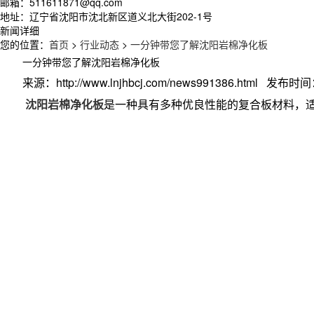
邮箱：511611871@qq.com
地址：辽宁省沈阳市沈北新区道义北大街202-1号
新闻详细
您的位置：
首页
>
行业动态
>
一分钟带您了解沈阳岩棉净化板
一分钟带您了解沈阳岩棉净化板
来源：http://www.lnjhbcj.com/news991386.html 发布时间：
沈阳岩棉净化板
是一种具有多种优良性能的复合板材料，